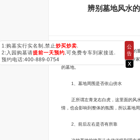
辨别墓地风水的
1:购墓实行实名制,禁止
炒买炒卖
.
公
现在的社会上对于风水一说非常的重视
2:入园购墓请
提前一天预约
,可免费专车到家接送.
告
的时候也是如此，所以今天成都墓地专家
预约电话:
400-889-0754
x
的墓地。
1、墓地周围是否依山傍水
正所谓左青龙右白虎，这里面的风水学
情，也会影响到整体的氛围，所以墓地周
2、前后左右是否有所靠