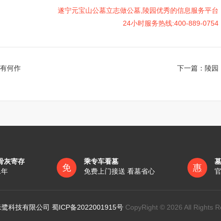
遂宁元宝山公墓立志做公墓,陵园优秀的信息服务平台
24小时服务热线:400-889-0754
有何作
下一篇：
陵园
骨灰寄存
乘专车看墓
免
惠
1年
免费上门接送 看墓省心
官
鹭科技有限公司 蜀ICP备2022001915号
CopyRight © 2026 All Rights R