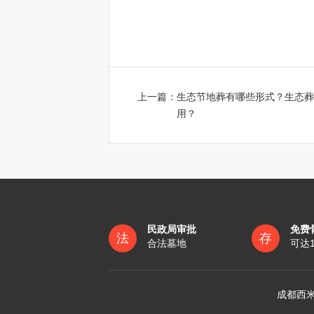
上一篇：
生态节地葬有哪些形式？生态葬
用？
民政局审批
免费
法
存
合法墓地
可达
成都西米