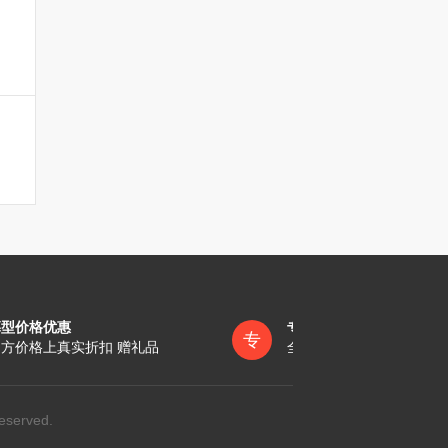
墓型价格优惠
专员一对一服务
专
方价格上真实折扣 赠礼品
全称陪同办理各项手续
eserved.